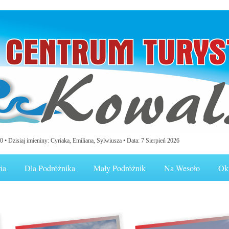
0 •
Dzisiaj imieniny: Cyriaka, Emiliana, Sylwiusza
• Data: 7 Sierpień 2026
ia
Dla Podróżnika
Mały Podróżnik
Na Wesoło
Ok