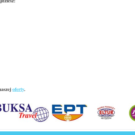
jdziesz:
naszej
oferty
.