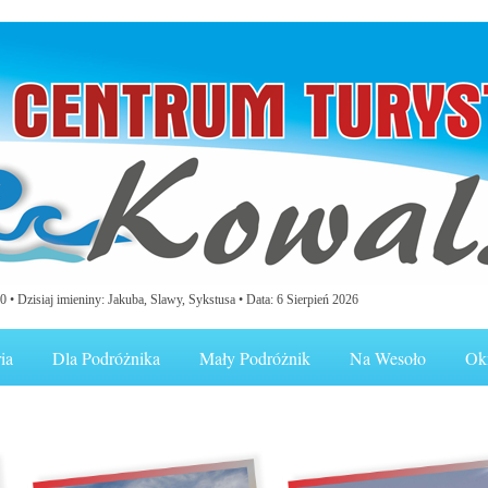
0 •
Dzisiaj imieniny: Jakuba, Slawy, Sykstusa
• Data: 6 Sierpień 2026
ia
Dla Podróżnika
Mały Podróżnik
Na Wesoło
Ok