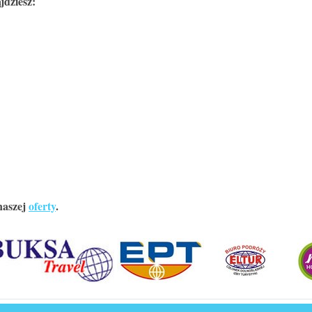
jdziesz:
naszej
oferty
.